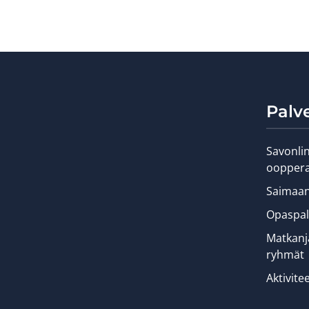
Palv
Savonli
ooppera
Saimaan 
Opaspal
Matkanjä
ryhmät
Aktivitee