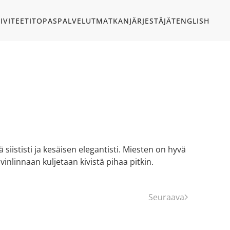
IVITEETIT
OPASPALVELUT
MATKANJÄRJESTÄJÄT
ENGLISH
ististi ja kesäisen elegantisti. Miesten on hyvä
vinlinnaan kuljetaan kivistä pihaa pitkin.
Seuraava