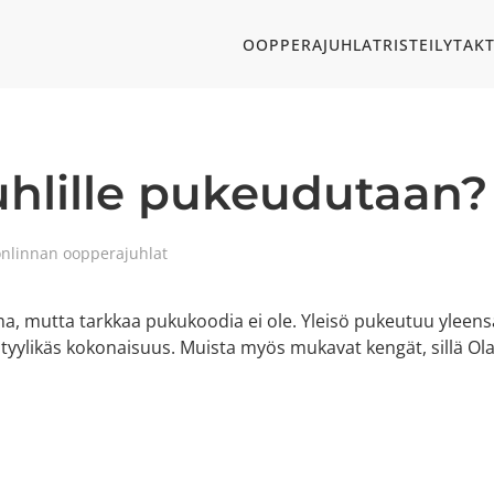
OOPPERAJUHLAT
RISTEILYT
AKT
hlille pukeudutaan?
onlinnan oopperajuhlat
 mutta tarkkaa pukukoodia ei ole. Yleisö pukeutuu yleensä si
ai tyylikäs kokonaisuus. Muista myös mukavat kengät, sillä Ola